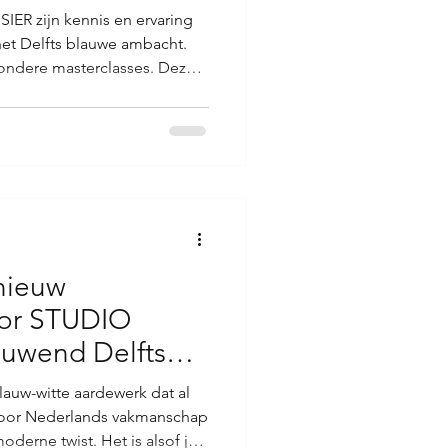
SIER zijn kennis en ervaring
 het Delfts blauwe ambacht.
zondere masterclasses. Deze
e zich wil verdiepen in de
en van Delfts blauw.
 je eigen artistieke signatuur
ervaring hebt met keramiek of
 eeuwenoude ambacht, deze
e kans. Ma
n
nieuw
or STUDIO
euwend Delfts
lauw-witte aardewerk dat al
voor Nederlands vakmanschap
 moderne twist. Het is alsof je