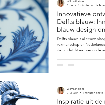
Wilma Plaisier
5 mei
4 minuten om te leze
Innovatieve on
Delfts blauw: Inn
blauw design o
Delfts blauw is al eeuwenla
vakmanschap en Nederlandse t
denkt dat dit eeuwenoude am
het verleden? Niets is minde
blauw ondergaat een spannen
ideeën en moderne techniek
blauw-witte aardewerk opnieu
neemt je mee in de fasciner
ontwerpmethoden Delfts blau
Wilma Plaisier
2 jul 2024
1 minuten om te 
Inspiratie uit de