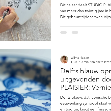
Dit najaar deelt STUDIO PLAI
van meer dan twintig jaar in
Dit gebeurt tijdens twee bij
zijn perfect voor iedereen di
traditionele schildertechniek
Bovendien is het een kans om
te ontwikkelen. Of je nu al 
gefascineerd bent door dit
workshops bieden een uniek
Wilma Plaisier
1 jun
3 minuten om te leze
Delfts blauw op
uitgevonden do
PLAISIER: Verni
Blauw Design
Delfts blauw, dat iconische b
eeuwenlang symbool staat 
en traditie, krijgt een frisse,