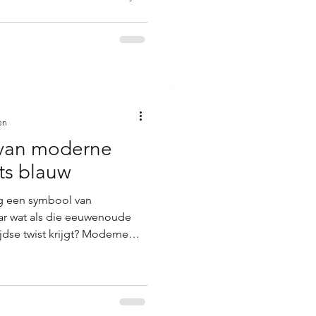
otseling een nieuwe,
Dit is precies wat STUDIO
ken en herdefiniëren Delfts
design dat zowel eer betoont
g slaat naar de toekomst. De
ts blauw de
en
van moderne
ts blauw
ng een symbool van
ar wat als die eeuwenoude
jdse twist krijgt? Moderne
rengen een nieuwe dimensie
 Ze combineren het beste van
hiedenis en het innovatieve
s het ware meegenomen op