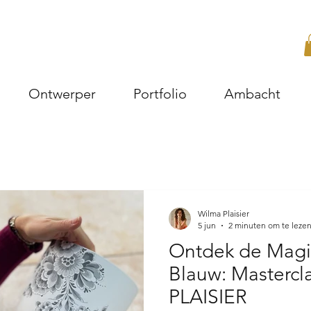
Ontwerper
Portfolio
Ambacht
Wilma Plaisier
5 jun
2 minuten om te leze
Ontdek de Magie
Blauw: Mastercl
PLAISIER