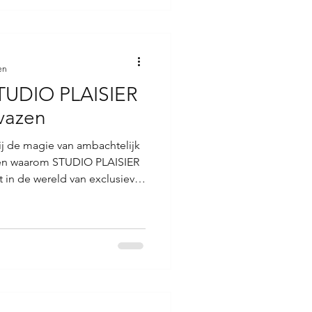
 modern elkaar ontmoeten, en
nd om te ontdekken. Moderne
en
STUDIO PLAISIER
 vazen
bij de magie van ambachtelijk
een waarom STUDIO PLAISIER
 in de wereld van exclusieve
signstudio. Het is een
kmanschap en een ontembare
ijdloze kunstwerken. Elk stuk
al dat jij kunt voelen en zien
n het rijke Delfts blauwe
 PL