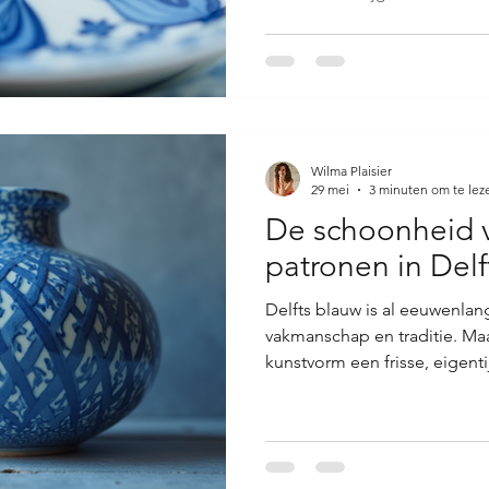
een oud verhaal hoort dat pl
spannende hoofdstuk krijgt. 
PLAISIER doet: ze herontdek
blauw met een vernieuwend 
aan het verleden als een bru
magie van vernieuwend Delf
Wilma Plaisier
29 mei
3 minuten om te lez
De schoonheid 
patronen in Delf
Delfts blauw is al eeuwenla
vakmanschap en traditie. Ma
kunstvorm een frisse, eigenti
patronen in Delfts blauw b
aan dit iconische keramiek.
twee werelden: de rijke gesc
design van nu. Je wordt al