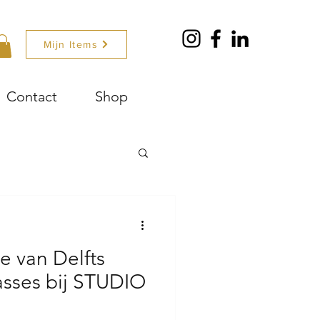
Mijn Items
Contact
Shop
n
 van Delfts
asses bij STUDIO