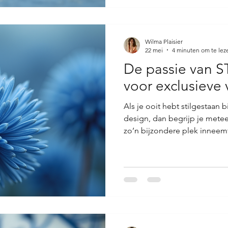
een reis waarin klassiek en
dat maakt het zo fascinere
Wilma Plaisier
22 mei
4 minuten om te lez
De passie van 
voor exclusieve
Als je ooit hebt stilgestaan 
design, dan begrijp je met
zo’n bijzondere plek inneemt
vazen. Dit is geen gewone de
smeltkroes van traditie, va
passie voor het creëren van t
vertelt een verhaal, een verha
in het verfijnde handschrift e
karakter. Exclusieve STUDIO