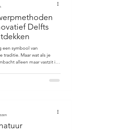
n
twerpmethoden
ovatief Delfts
ntdekken
ng een symbool van
raditie. Maar wat als je
bacht alleen maar vastzit in
r waar! De wereld van Delfts
de transformatie. Met frisse
en wordt het klassieke
w uitgevonden. Dit artikel
ende wereld van innovatieve
w en laat zien hoe tijdloo
lezen
 natuur