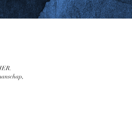
SIER.
manschap,