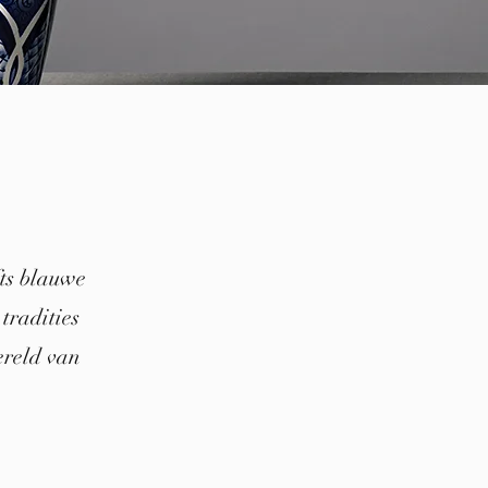
fts blauwe
tradities
ereld van