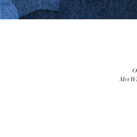
O
Met Wi