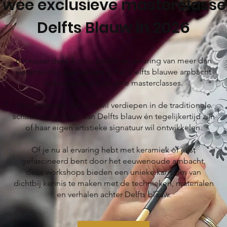
Twee exclusieve masterclasse
Delfts Blauw in 2026
Dit najaar deel ik mijn kennis en ervaring van meer dan
vierentwintig jaar werken in het Delfts blauwe ambacht
tijdens twee bijzondere masterclasses.
Voor iedereen die zich wil verdiepen in de traditionele
schildertechnieken van Delfts blauw én tegelijkertijd zijn
of haar eigen artistieke signatuur wil ontwikkelen.
Of je nu al ervaring hebt met keramiek of juist
gefascineerd bent door het eeuwenoude ambacht,
deze workshops bieden een unieke kans om van
dichtbij kennis te maken met de technieken, materialen
en verhalen achter Delfts blauw.