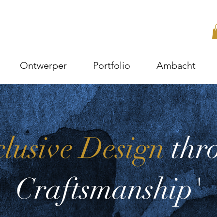
Ontwerper
Portfolio
Ambacht
lusive Design
thr
Craftsmanship'