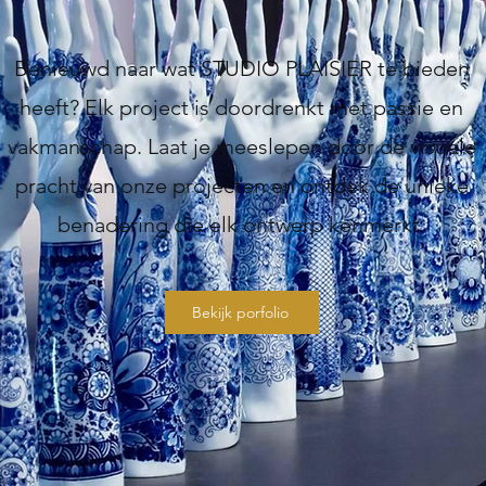
Benieuwd naar wat STUDIO PLAISIER te bieden
heeft? Elk project is doordrenkt met passie en
vakmanschap. Laat je meeslepen door de visuele
pracht van onze projecten en ontdek de unieke
benadering die elk ontwerp kenmerkt.
Bekijk porfolio